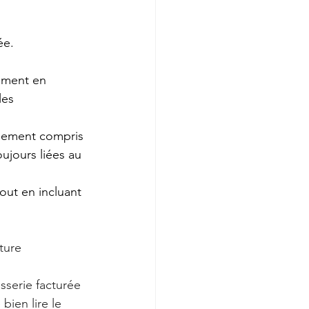
ée.
uement en 
les 
alement compris 
ujours liées au 
out en incluant 
ture 
sserie facturée 
bien lire le 