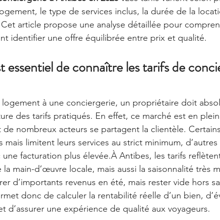
u logement, le type de services inclus, la durée de la locat
. Cet article propose une analyse détaillée pour compren
 identifier une offre équilibrée entre prix et qualité.
st essentiel de connaître les tarifs de conci
 logement à une conciergerie, un propriétaire doit abso
re des tarifs pratiqués. En effet, ce marché est en plei
t de nombreux acteurs se partagent la clientèle. Certain
fs mais limitent leurs services au strict minimum, d’autres
ne facturation plus élevée.À Antibes, les tarifs reflèten
la main-d’œuvre locale, mais aussi la saisonnalité très 
r d’importants revenus en été, mais rester vide hors sa
rmet donc de calculer la rentabilité réelle d’un bien, d’év
et d’assurer une expérience de qualité aux voyageurs.