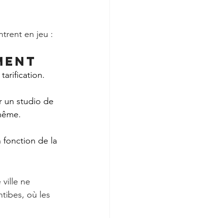
ntrent en jeu :
ment
tarification.
r un studio de 
 même.
 fonction de la 
ville ne 
tibes, où les 