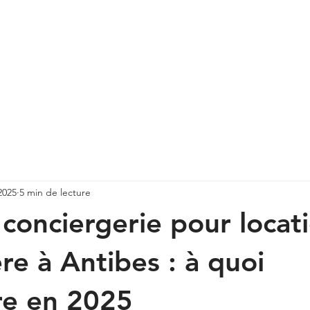
YPAY
NOS LOCATIONS
CONCIERGERIE
SERVICES AUX 
2025
5 min de lecture
 conciergerie pour locat
re à Antibes : à quoi
re en 2025