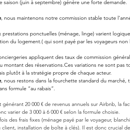
aute saison (juin à septembre) génère une forte demande.
e
, nous maintenons notre commission stable toute l’ann
aux prestations ponctuelles (ménage, linge) varient logiq
tion du logement.( qui sont payé par les voyageurs non 
 conciergeries appliquent des taux de commission génér
u montant des réservations.Ces variations ne sont pas to
is plutôt à la stratégie propre de chaque acteur.
e
, nous restons dans la fourchette standard du marché, t
ans formule “au rabais”.
générant 20 000 € de revenus annuels sur Airbnb, la fac
c varier de 3 000 à 6 000 € selon la formule choisie.
fois des frais fixes (ménage payé par le voyageur, blanchi
client, installation de boîte à clés). Il est donc crucial de 