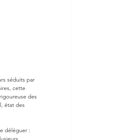
rs séduits par 
res, cette 
 rigoureuse des 
, état des 
e déléguer : 
lusieurs 