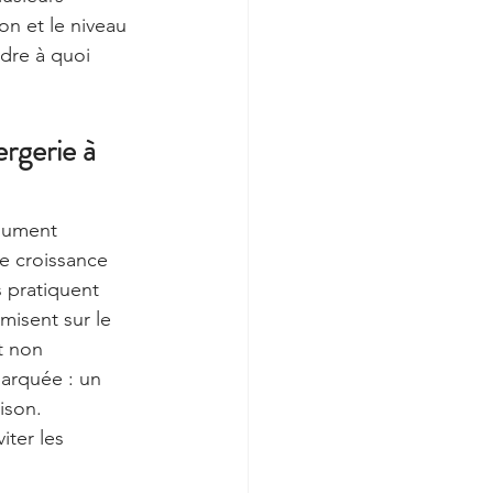
ion et le niveau 
dre à quoi 
ergerie à 
lument 
ne croissance 
s pratiquent 
 misent sur le 
t non 
marquée : un 
ison. 
iter les 