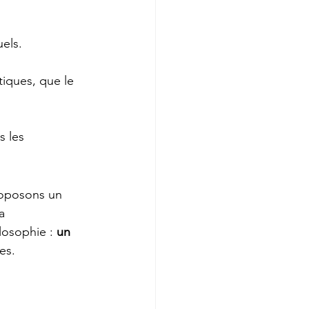
uels.
tiques, que le 
 les 
roposons un 
a 
losophie : 
un 
es.