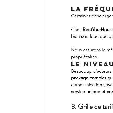
La fréqu
Certaines concierger
Chez 
RentYourHous
bien soit loué quelq
Nous assurons la mêm
propriétaires.
Le nivea
Beaucoup d’acteurs d
package complet
 qu
communication voyage
service unique et co
3. Grille de ta