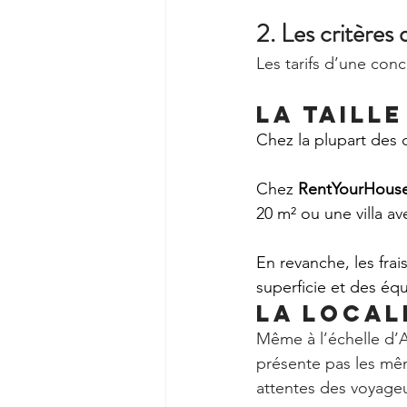
2. Les critères 
Les tarifs d’une conc
La taill
Chez la plupart des co
Chez 
RentYourHous
20 m² ou une villa av
En revanche, les fra
superficie et des éq
La local
Même à l’échelle d’An
présente pas les mêm
attentes des voyageu