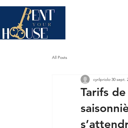
QUI SOMMES-NOUS ?
STA
All Posts
cyrilpriolo
30 sept. 
Tarifs de
saisonniè
s’attend