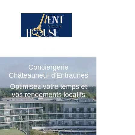
Conciergerie
Châteauneuf-d'Entraunes
Optimisez votre temps et
vos rendements locatifs