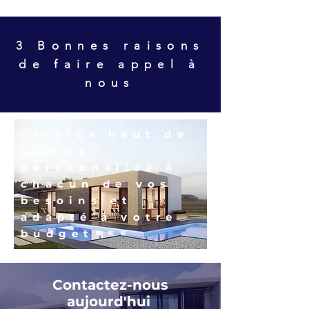
3 Bonnes raisons
de faire appel à
nous
Service haut de
gamme,
personnalisé à
chacun de vos
besoins et
adapté à votre
budget
Contactez-nous
aujourd'hui