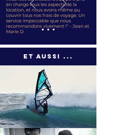
en charge tous les aspects de la
location, et nous avons même pu
couvrir tous nos frais de voyage. Un
service impeccable que nous
recommandons vivement !" - Jean et
Marie D
Et aussi ...