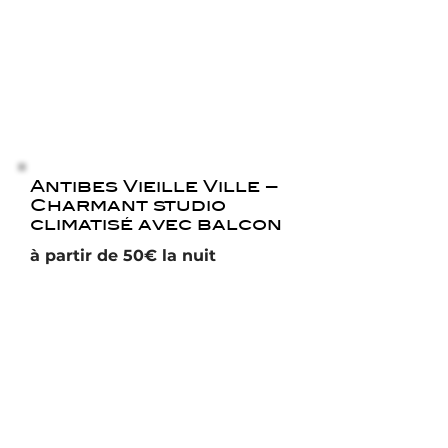
Antibes Vieille Ville –
Charmant studio
climatisé avec balcon
à partir de 50€ la nuit
Make a request
Réserver
We are available Monday to
Friday from 9:30 a.m. to