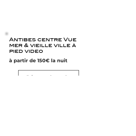
Antibes centre Vue
mer & vieille ville à
pied video
à partir de 150€ la nuit
Faire une demande
Réserver
Nous sommes disponibles du
lundi au vendredi de 9h30 à
minuit et le samedi de 9h30 à
18h30 (heure de Paris)
+
33 7
69 52 32 42