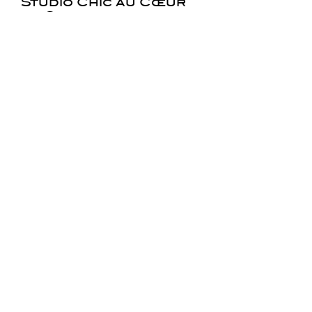
Studio Chic au Cœur
de Cannes
à partir de 40€ la nuit
Faire une demande
Réserver
Nous sommes disponibles du
lundi au vendredi de 9h30 à
minuit et le samedi de 9h30 à
18h30 (heure de Paris)
+
33 7
69 52 32 42