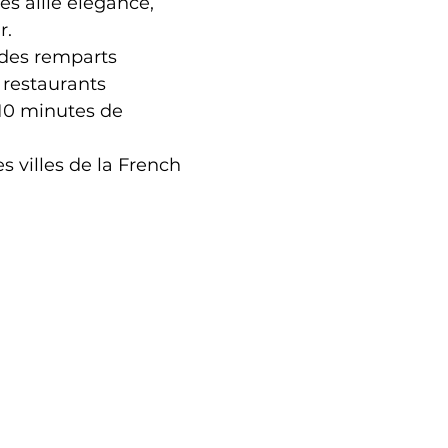
s allie élégance, 
r.
 des remparts 
restaurants 
 10 minutes de 
s villes de la French 
.