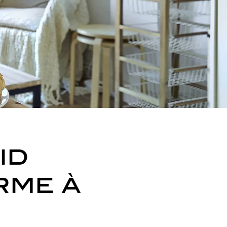
id
rme à