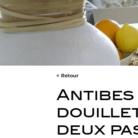
< Retour
Antibes 
douille
deux pa