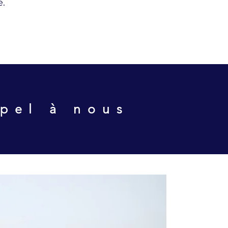
e.
ppel à nous