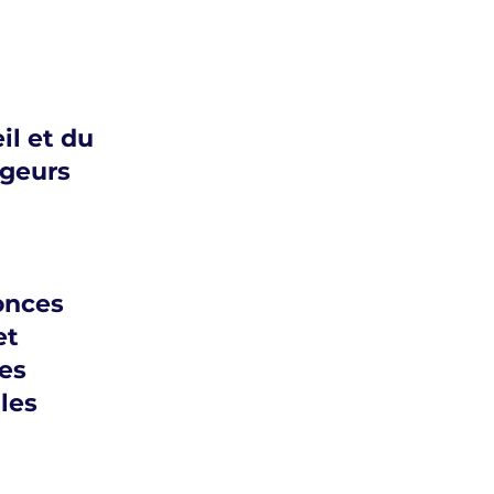
il et du
ageurs
onces
et
es
les