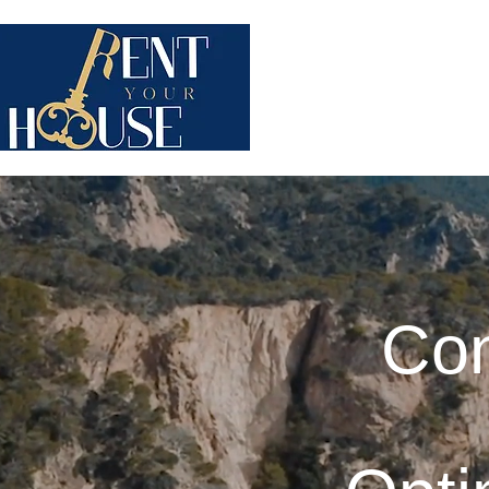
QUI SOMMES-NOUS ?
STA
Con