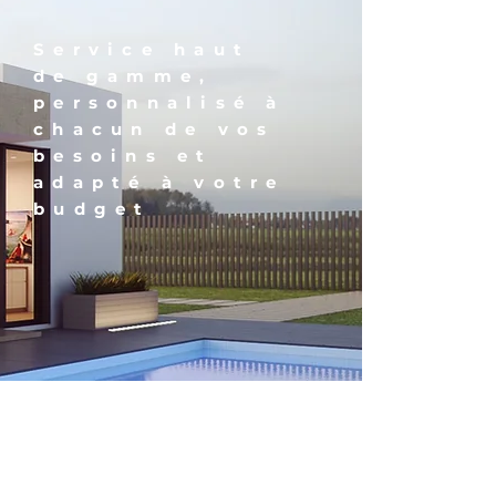
Service haut
de gamme,
personnalisé à
chacun de vos
besoins et
adapté à votre
budget