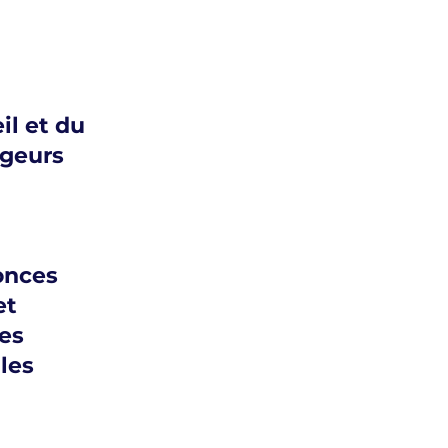
il et du
ageurs
onces
et
es
les