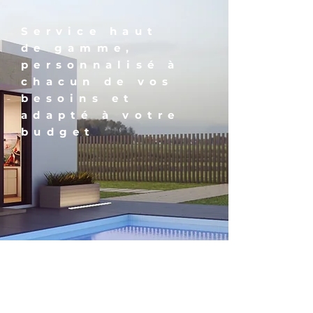
Service haut
de gamme,
personnalisé à
chacun de vos
besoins et
adapté à votre
budget