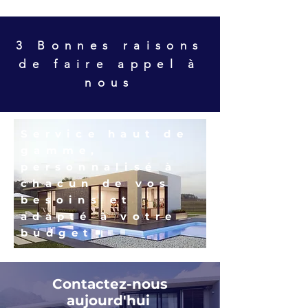
3 Bonnes raisons
de faire appel à
nous
Service haut de
gamme,
personnalisé à
chacun de vos
besoins et
adapté à votre
budget
Contactez-nous
aujourd'hui