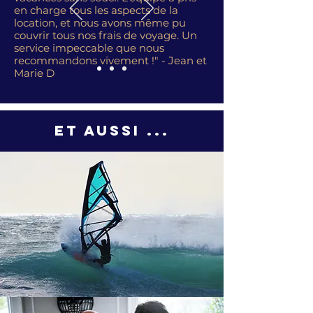
en charge tous les aspects de la
location, et nous avons même pu
couvrir tous nos frais de voyage. Un
service impeccable que nous
recommandons vivement !" - Jean et
Marie D
Et aussi ...