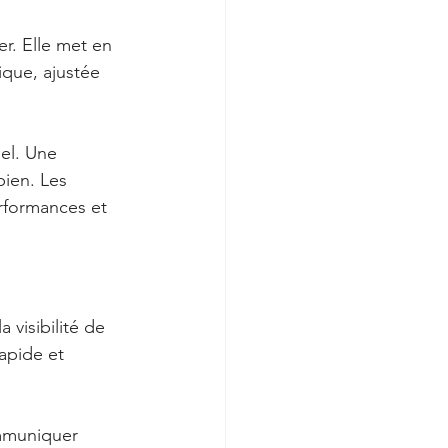
r. Elle met en 
ique, ajustée 
el. Une 
bien. Les 
erformances et 
 visibilité de 
apide et 
mmuniquer 