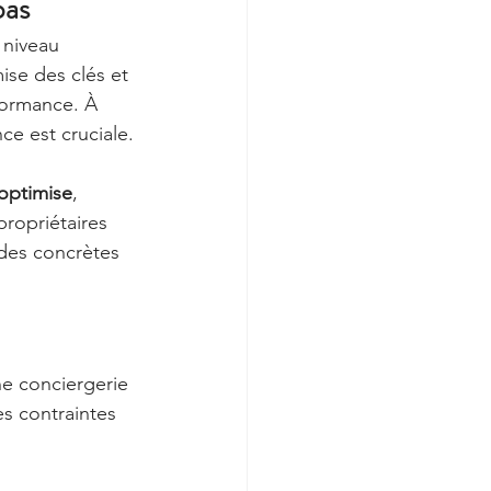
pas
niveau 
ise des clés et 
formance. À 
ce est cruciale.
optimise
, 
propriétaires 
des concrètes 
ne conciergerie 
s contraintes 