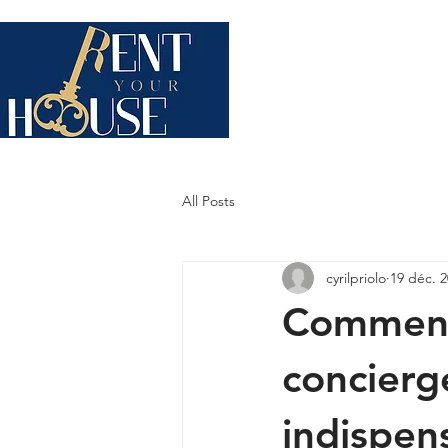
QUI SOMMES-NOUS ?
STA
All Posts
cyrilpriolo
19 déc. 
Comment 
concierge
indispen