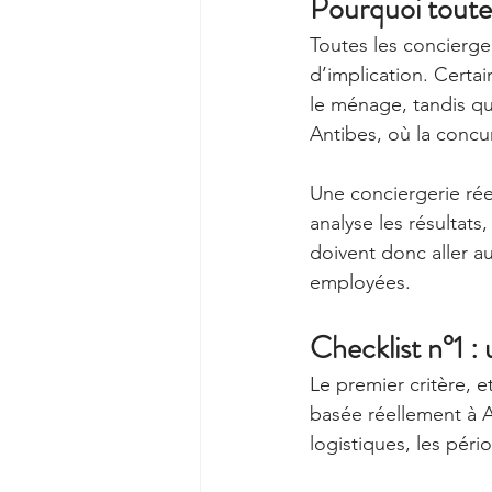
Pourquoi toutes
Toutes les concierg
d’implication. Certa
le ménage, tandis q
Antibes, où la concur
Une conciergerie rée
analyse les résultats
doivent donc aller a
employées.
Checklist n°1 :
Le premier critère, e
basée réellement à A
logistiques, les péri