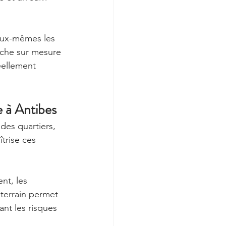
 eux-mêmes les 
oche sur mesure 
éellement 
e à Antibes
des quartiers, 
trise ces 
nt, les 
terrain permet 
ant les risques 