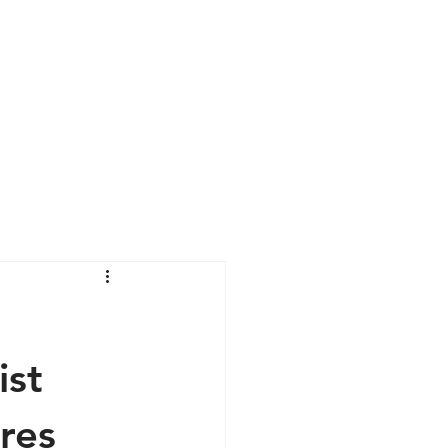
VOYAGEURS
ESTIMER MES REVENUS
CONTACT
BLOG
ist
ires