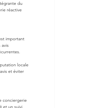
ntégrante du 
ie réactive 
est important 
 avis 
écurrentes.
putation locale 
vis et éviter 
e conciergerie 
et un suivi 