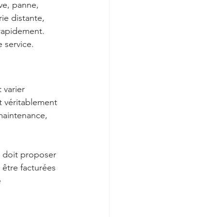
ve, panne, 
e distante, 
 rapidement. 
 service.
 varier 
t véritablement 
maintenance, 
 doit proposer 
 être facturées 
 